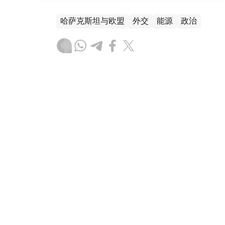
哈萨克斯坦与欧盟
外交
能源
政治
叶尔兰 马赞
编译
17:44, 06 8月 2026
别克帖诺夫主持欧亚政府间理
安全
（
哈萨克国际通讯社讯
）据政府官网消息，