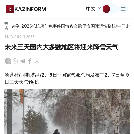
中文
KAZINFORM
热
选举-2026
总统府
任免
事件
国情咨文
跨里海国际运输路线/中间走
点:
14:16, 06 2月 2023
未来三天国内大多数地区将迎来降雪天气
哈通社/阿斯塔纳/2月6日--国家气象总局发布了2月7日至 9
日三天天气预报。