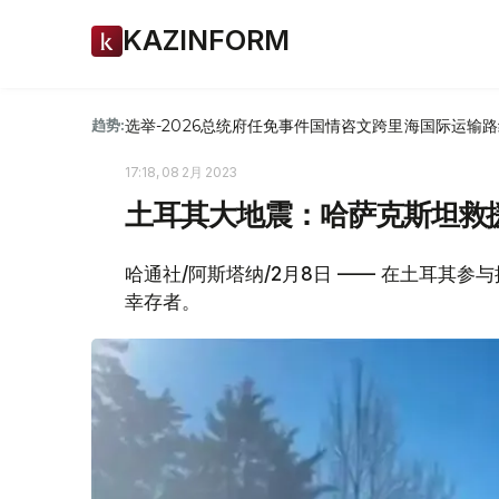
KAZINFORM
选举-2026
总统府
任免
事件
国情咨文
跨里海国际运输路
趋势:
17:18, 08 2月 2023
土耳其大地震：哈萨克斯坦救
哈通社/阿斯塔纳/2月8日 —— 在土耳其
幸存者。