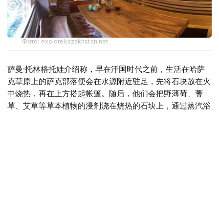
Фото: explorekazakhstan.net
萨曼·托林格托娃介绍称，早在汗国时代之前，生活在哈萨
克草原上的萨克部落便会在水源附近驻足，先将石块放在火
中烧热，再在上方搭起帐篷。随后，他们会把野薄荷、蓍
草、艾草等草本植物的浸剂浇在烧热的石块上，通过蒸汽浴
发汗，之后再进入冷水中沐浴。用今天的说法，这可以看作
一种通过冷热水交替来锻炼身体的传统方式，也是一种古老
的自然疗养方法。
“哈萨克民族有很多随着时间推移逐渐被人们淡忘的
美好传统。用现代的理解来说，蒸汽浴能够促进人体
淋巴系统的活跃。过去，孩子生病时，祖母们会用羊
油给他们揉搓身体。羊油本身或许并没有什么特殊的
疗效，但揉搓的过程实际上起到了淋巴按摩的作用，