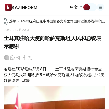
中文
KAZINFORM
热
选举-2026
总统府
任免
事件
国情咨文
跨里海国际运输路线/中间走
点:
20:50, 08 2月 2023
土耳其驻哈大使向哈萨克斯坦人民和总统表
示感谢
哈通社/阿斯塔纳/2月8日—— 土耳其驻哈萨克斯坦特命全
权大使乌夫科·耶凯吉8日就哈萨克斯坦人民的积极援助和美
好祝愿表示感谢。