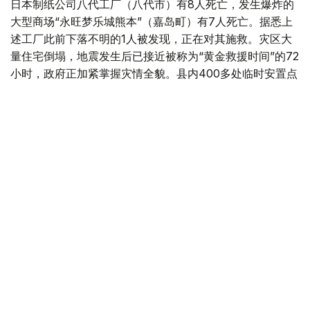
日本制纸公司八代工厂（八代市）有8人死亡，发生爆炸的
大型商场“永旺梦乐城熊本”（嘉岛町）有7人死亡。据悉上
述工厂此前下落不明的1人被发现，正在对其施救。灾区大
量住宅倒塌，地震发生后已接近被称为“黄金救援时间”的72
小时，政府正加紧掌握灾情全貌。县内400多处临时安置点
容纳了9000多人。
该县的统计显示，除了上述工厂和永旺外的死者中，宇城市
有2人、甲佐町有1人、八代市有3人、冰川町有4人。正在
调查与地震相关性的死者有9人。