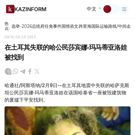
中文
KAZINFORM
热
选举-2026
总统府
任免
事件
国情咨文
跨里海国际运输路线/中间走
点:
09:19, 09 2月 2023
在土耳其失联的哈公民莎宾娜·玛马蒂亚洛娃
被找到
哈通社/阿斯塔纳/2月9日--在土耳其地震中失联的哈萨克斯
坦公民莎宾娜·玛马蒂亚洛娃在该国哈泰省一座被毁建筑物
的废墟下平安找到。