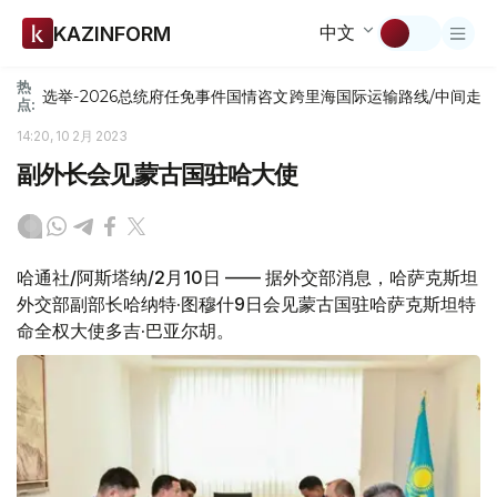
中文
KAZINFORM
热
选举-2026
总统府
任免
事件
国情咨文
跨里海国际运输路线/中间走
点:
14:20, 10 2月 2023
副外长会见蒙古国驻哈大使
哈通社/阿斯塔纳/2月10日 —— 据外交部消息，哈萨克斯坦
外交部副部长哈纳特·图穆什9日会见蒙古国驻哈萨克斯坦特
命全权大使多吉·巴亚尔胡。