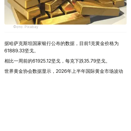
Фото: Pixabay
据哈萨克斯坦国家银行公布的数据，目前1克黄金价格为
61889.33坚戈。
相比一周前的61925.12坚戈，每克下跌35.79坚戈。
世界黄金协会数据显示，2026年上半年国际黄金市场波动
明显。今年1月，国际金价曾12次刷新历史纪录，最高升至
每金衡盎司5405美元；但到6月，金价一度回落至每金衡盎
司4002美元。
世界黄金协会表示，下半年黄金价格走势将主要受到地缘政
治局势、利率变化以及投资者市场情绪等因素影响。
在当前市场环境保持不变的情况下，预计到今年年底，国际
金价将围绕每金衡盎司4100美元上下约5%的区间波动。