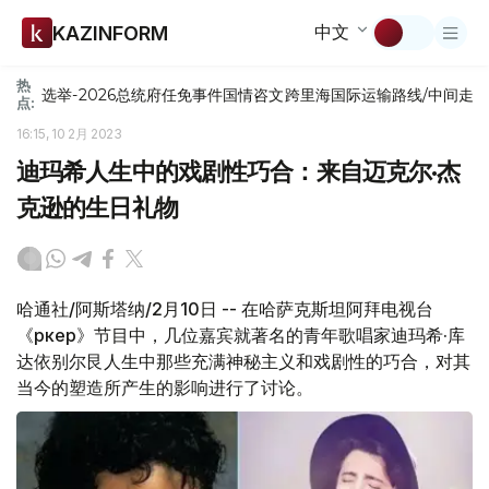
中文
KAZINFORM
热
选举-2026
总统府
任免
事件
国情咨文
跨里海国际运输路线/中间走
点:
16:15, 10 2月 2023
迪玛希人生中的戏剧性巧合：来自迈克尔·杰
克逊的生日礼物
哈通社/阿斯塔纳/2月10日 -- 在哈萨克斯坦阿拜电视台
《Үркер》节目中，几位嘉宾就著名的青年歌唱家迪玛希·库
达依别尔艮人生中那些充满神秘主义和戏剧性的巧合，对其
当今的塑造所产生的影响进行了讨论。