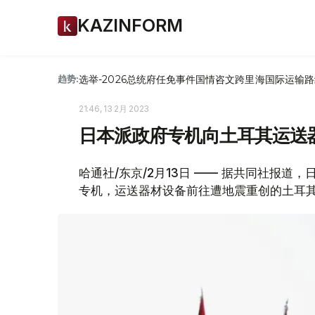
KAZINFORM
选举-2026
总统府
任免
事件
国情咨文
跨里海国际运输路
趋势:
21:46, 13 2月 2023
日本派政府专机向土耳其运送
哈通社/东京/2月13日 —— 据共同社报道
专机，运送器材设备前往遭地震重创的土耳