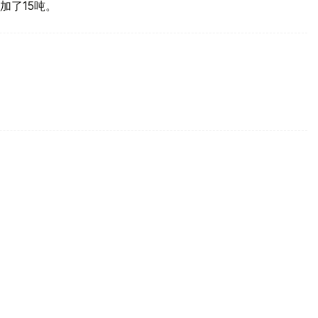
加了15吨。
买国之一
d Gold Council, WGC）最新报告，哈萨克斯