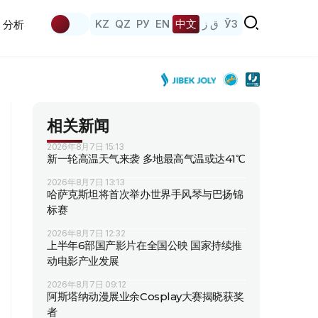
KZ
QZ
РУ
EN
中文
ق ز
ЎЗ
分析
相关新闻
2026年8月7日 15:13
新一轮高温天气来袭 多地最高气温或达41℃
2026年8月7日 13:13
哈萨克斯坦将首次举办世界手风琴与巴扬锦
标赛
2026年8月7日 12:32
上半年6部国产影片在全国公映 国家持续推
动电影产业发展
2026年8月7日 09:12
阿斯塔纳动漫展业余Cosplay大赛揭晓获奖
者