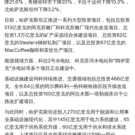
降21.6%，奇姆肯特市下降20%，卡拉干达州下降10.3%，
北哈萨克斯坦州下降3.2%。
目前，哈萨克斯坦正推进一系列大型投资项目，包括总投资
513亿坚戈的阿克苏糖厂和科克苏糖厂现代化改造项目、总
投资1.3万亿坚戈的矿产采选综合体建设项目、总投资82亿
坚戈的Steelers钢材轧制厂项目，以及总投资67亿坚戈的
MacCoffee咖啡和茶饮生产项目。
能源领域方面，科拉2号水电站、科克苏河水电站和“阔伊雷
克”水电站等多个项目正在建设中。
基础设施建设同样持续推进。交通领域包括总投资466亿坚
戈、全长64公里的阿尔腾科利—热特根铁路区段升级改造
项目，以及总投资150亿坚戈的阿拉木图—塔勒德库尔干公
路改扩建项目。
与此同时，哈萨克斯坦还投入270亿坚戈用于能源和公用事
业基础设施现代化，其中145亿坚戈用于电力系统建设，65
亿坚戈用于供热系统升级，60亿坚戈用于供水和排水系统
改造。上述项目仅是当前基础设施建设计划的一部分。