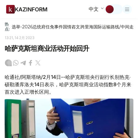
中文
KAZINFORM
热
选举-2026
总统府
任免
事件
国情咨文
跨里海国际运输路线/中间走
点:
13:21, 14 2月 2023
哈萨克斯坦商业活动开始回升
哈通社/阿斯塔纳/2月14日--哈萨克斯坦央行副行长别热克·
硕勒潘库洛夫14日表示，哈萨克斯坦商业活动指数8个月来
首次进入正增长区间。