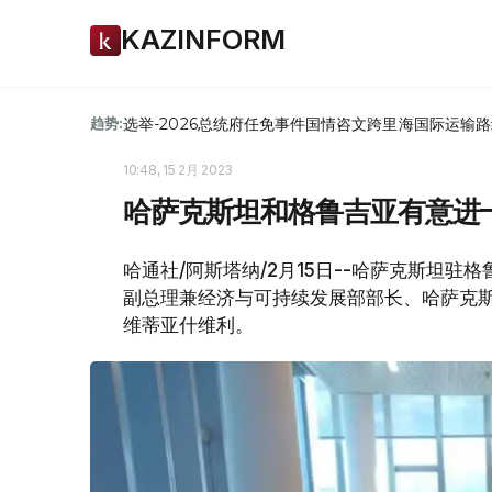
KAZINFORM
选举-2026
总统府
任免
事件
国情咨文
跨里海国际运输路
趋势:
10:48, 15 2月 2023
哈萨克斯坦和格鲁吉亚有意进
哈通社/阿斯塔纳/2月15日--哈萨克斯坦
副总理兼经济与可持续发展部部长、哈萨克斯
维蒂亚什维利。