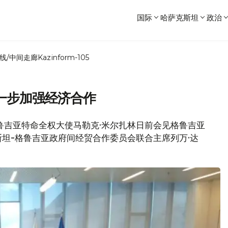
国际
哈萨克斯坦
政治
线/中间走廊
Kazinform-105
一步加强经济合作
驻格鲁吉亚特命全权大使马勒克·米尔扎林日前会见格鲁吉亚
坦-格鲁吉亚政府间经贸合作委员会联合主席列万·达