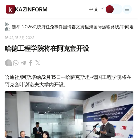
中文
KAZINFORM
热
选举-2026
总统府
任免
事件
国情咨文
跨里海国际运输路线/中间走
点:
16:41, 15 2月 2023
哈德工程学院将在阿克套开设
哈通社/阿斯塔纳/2月15日--哈萨克斯坦-德国工程学院将在
阿克套叶谢诺夫大学内开设。