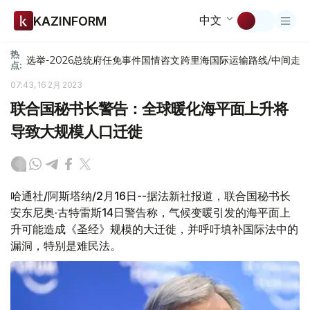
中文
KAZINFORM
热
选举-2026
总统府
任免
事件
国情咨文
跨里海国际运输路线/中间走
点:
07:43, 16 2月 2023
联合国秘书长警告：全球暖化海平面上升将
导致大规模人口迁徙
哈通社/阿斯塔纳/2月16日--据法新社报道，联合国秘书长
安东尼奥·古特雷斯14日警告称，气候变暖引发的海平面上
升可能造成《圣经》规模的大迁徙，并呼吁填补国际法中的
漏洞，特别是难民法。