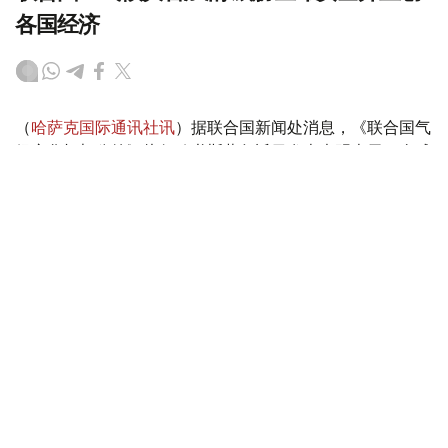
各国经济
（
哈萨克国际通讯社讯
）据联合国新闻处消息，《联合国气
候变化框架公约》执行秘书斯蒂尔近日发表声明表示，全球
各地由气候变化驱动的灾害正在加剧，威胁生命安全并重创
各国经济。他警告说，“气候警报正从四面八方传来，响彻
云霄”。