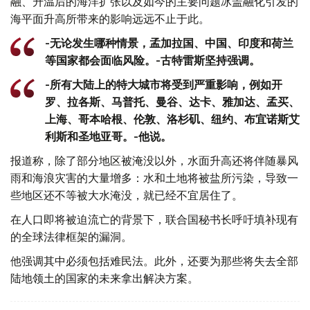
融、升温后的海洋扩张以及如今的主要问题冰盖融化引发的
海平面升高所带来的影响远远不止于此。
-无论发生哪种情景，孟加拉国、中国、印度和荷兰
等国家都会面临风险。-古特雷斯坚持强调。
-所有大陆上的特大城市将受到严重影响，例如开
罗、拉各斯、马普托、曼谷、达卡、雅加达、孟买、
上海、哥本哈根、伦敦、洛杉矶、纽约、布宜诺斯艾
利斯和圣地亚哥。-他说。
报道称，除了部分地区被淹没以外，水面升高还将伴随暴风
雨和海浪灾害的大量增多：水和土地将被盐所污染，导致一
些地区还不等被大水淹没，就已经不宜居住了。
在人口即将被迫流亡的背景下，联合国秘书长呼吁填补现有
的全球法律框架的漏洞。
他强调其中必须包括难民法。此外，还要为那些将失去全部
陆地领土的国家的未来拿出解决方案。