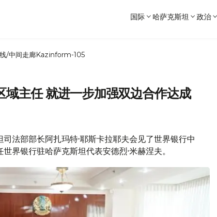
国际
哈萨克斯坦
政治
线/中间走廊
Kazinform-105
区域主任 就进一步加强双边合作达成
克斯坦司法部部长阿扎玛特·耶斯卡拉耶夫会见了世界银行中
任世界银行驻哈萨克斯坦代表安德烈·米赫涅夫。