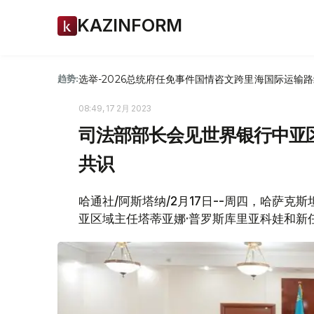
KAZINFORM
选举-2026
总统府
任免
事件
国情咨文
跨里海国际运输路
趋势:
08:49, 17 2月 2023
司法部部长会见世界银行中亚
共识
哈通社/阿斯塔纳/2月17日--周四，哈萨
亚区域主任塔蒂亚娜·普罗斯库里亚科娃和新