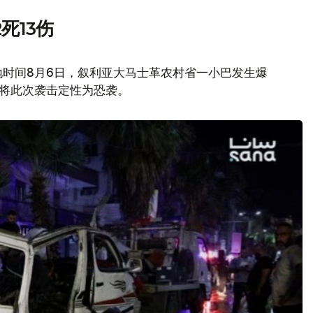
死13伤
地时间8月6日，叙利亚大马士革农村省一小巴发生爆
府将此次袭击定性为恐袭。