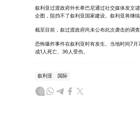
叙利亚过渡政府外长希巴尼通过社交媒体发文谴
企图，阻挡不了叙利亚国家建设。叙利亚将继续
截至目前，叙过渡政府尚未公布此次袭击的调查
恐怖爆炸事件在叙利亚时有发生。当地时间7月
成1人死亡、36人受伤。
叙利亚
国际
木合塔尔 哈力木拉
编译