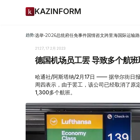
KAZINFORM
选举-2026
总统府
任免
事件
国情咨文
跨里海国际运输路
趋势:
21:27, 17 2月 2023
德国机场员工罢 导致多个航班
哈通社/阿斯塔纳/2月17日 —— 据华尔街日报消息
周四表示，由于罢工，该公司已经取消了原
1,300多个航班。