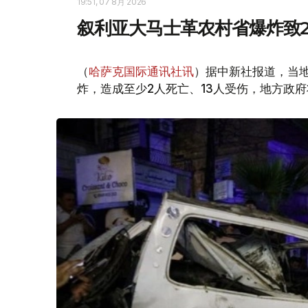
19:51, 07 8月 2026
叙利亚大马士革农村省爆炸致2
（
哈萨克国际通讯社讯
）据中新社报道，当
炸，造成至少2人死亡、13人受伤，地方政