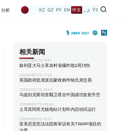
KZ
QZ
РУ
EN
中文
ق ز
ЎЗ
分析
相关新闻
2026年8月7日 19:51
叙利亚大马士革农村省爆炸致2死13伤
2026年8月7日 17:20
英国政府批准派拉蒙收购华纳兄弟交易
2026年8月7日 10:44
乌兹别克斯坦首颗卫星在中国成功发射升空
2026年8月7日 09:49
土耳其阿库尤核电站计划年内启动试运行
2026年8月6日 19:47
亚美尼亚宪法法院将审议有关TRIPP项目的
法案