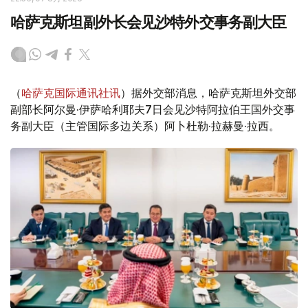
哈萨克斯坦副外长会见沙特外交事务副大臣
（
哈萨克国际通讯社讯
）据外交部消息，哈萨克斯坦外交部
副部长阿尔曼·伊萨哈利耶夫7日会见沙特阿拉伯王国外交事
务副大臣（主管国际多边关系）阿卜杜勒·拉赫曼·拉西。