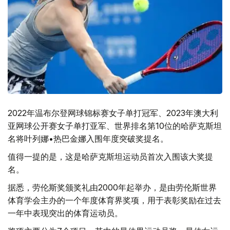
2022年温布尔登网球锦标赛女子单打冠军、2023年澳大利
亚网球公开赛女子单打亚军、世界排名第10位的哈萨克斯坦
名将叶列娜•热巴金娜入围年度突破奖提名。
值得一提的是，这是哈萨克斯坦运动员首次入围该大奖提
名。
据悉，劳伦斯奖颁奖礼由2000年起举办，是由劳伦斯世界
体育学会主办的一个年度体育界奖项，用于表彰奖励在过去
一年中表现突出的体育运动员。