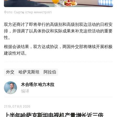
Фото: Сыртқы істер министрлігі
双方还商讨了即将举行的高级别和高级别双边活动的日程安
排，并强调了以具体协议和实际成果来补充这些活动的重要
性。
根据会谈结果，双方达成协议，两国外交部将继续开展积极
建设性对话。
外交
哈萨克斯坦
阿拉伯
木合塔尔 哈力木拉
编译
21:19, 07 8月 2026
上半年哈萨克斯坦电视机产量增长近三倍