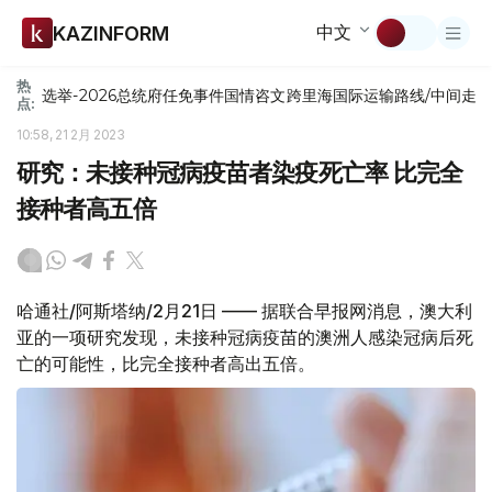
中文
KAZINFORM
热
选举-2026
总统府
任免
事件
国情咨文
跨里海国际运输路线/中间走
点:
10:58, 21 2月 2023
研究：未接种冠病疫苗者染疫死亡率 比完全
接种者高五倍
哈通社/阿斯塔纳/2月21日 —— 据联合早报网消息，澳大利
亚的一项研究发现，未接种冠病疫苗的澳洲人感染冠病后死
亡的可能性，比完全接种者高出五倍。