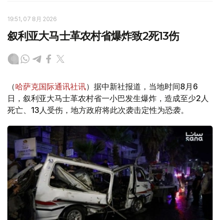
19:51, 07 8月 2026
叙利亚大马士革农村省爆炸致2死13伤
（
哈萨克国际通讯社讯
）据中新社报道，当地时间8月6
日，叙利亚大马士革农村省一小巴发生爆炸，造成至少2人
死亡、13人受伤，地方政府将此次袭击定性为恐袭。