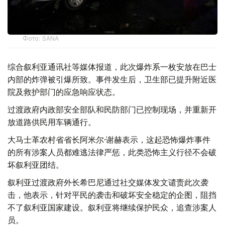
Фото: SANA
综合叙利亚通讯社等媒体报道，此次爆炸系一枚安放在巴士
内部的炸弹被引爆所致。事件发生后，卫生部已提升附近医
院及救护部门的应急响应状态。
过渡政府内政部安全部队和民防部门已控制现场，并重新开
放道路供民用车辆通行。
大马士革农村省省长阿米尔·谢赫表示，这起恐怖爆炸事件
的所有涉案人员都难逃法律严惩，此类恐怖主义行径不会破
坏叙利亚团结。
叙利亚过渡政府外长希巴尼通过社交媒体发文谴责此次袭
击，他表示，针对平民的袭击和破坏安全稳定的企图，阻挡
不了叙利亚国家建设。叙利亚将继续保护民众，追查涉案人
员。