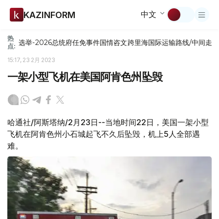
中文
KAZINFORM
热
选举-2026
总统府
任免
事件
国情咨文
跨里海国际运输路线/中间走
点:
15:17, 23 2月 2023
一架小型飞机在美国阿肯色州坠毁
哈通社/阿斯塔纳/2月23日--当地时间22日，美国一架小型
飞机在阿肯色州小石城起飞不久后坠毁，机上5人全部遇
难。