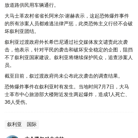
放道路供民用车辆通行。
大马士革农村省省长阿米尔·谢赫表示，这起恐怖爆炸事件
的所有涉案人员都难逃法律严惩，此类恐怖主义行径不会破
坏叙利亚团结。
叙利亚过渡政府外长希巴尼通过社交媒体发文谴责此次袭
击，他表示，针对平民的袭击和破坏安全稳定的企图，阻挡
不了叙利亚国家建设。叙利亚将继续保护民众，追查涉案人
员。
截至目前，叙过渡政府尚未公布此次袭击的调查结果。
恐怖爆炸事件在叙利亚时有发生。当地时间7月7日，大马
士革市中心旅游部大楼附近发生两起爆炸，造成1人死亡、
36人受伤。
叙利亚
国际