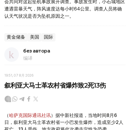
会共同对这起坠机事故展开调查。事故发生时，小石城地区
遭遇雷暴天气，阵风速度达每小时64公里。调查人员将确
认天气状况是否为坠机原因之一。
黄金储备
美国
国际
без автора
编译
19:51, 07 8月 2026
叙利亚大马士革农村省爆炸致2死13伤
（
哈萨克国际通讯社讯
）据中新社报道，当地时间8月6
日，叙利亚大马士革农村省一小巴发生爆炸，造成至少2人
死亡、13人受伤，地方政府将此次袭击定性为恐袭。