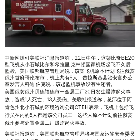
中新网援引美联社消息报道称，22日中午，这架比奇BE20
型飞机从小石城比尔和希拉里·克林顿国家机场起飞不久后
坠毁。美国联邦航空管理局说，该架飞机原本计划飞往俄亥
俄州首府哥伦布市，机上共有5人。普拉斯基县治安官办公
室发言人科迪·伯克说，该起坠机事故没有生还者。
美国俄亥俄州贝德福德市一金属工厂20日发生爆炸起火事
故，造成1人死亡、13人受伤。美联社报道称，总部位于阿
肯色州北小石城的环境咨询公司CTEH表示，飞机上包括飞
行员在内的5人都是该公司员工，这些人原本计划前往俄亥
俄州参与处置金属工厂爆炸起火事故。
美联社报道称，美国联邦航空管理局将与国家运输安全委员