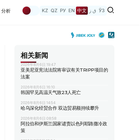
KZ
QZ
РУ
EN
中文
ق ز
ЎЗ
分析
相关新闻
2026年8月6日 19:47
亚美尼亚宪法法院将审议有关TRIPP项目的
法案
2026年8月6日 16:10
韩国罕见高温天气致23人死亡
2026年8月6日 14:54
哈乌深化经贸合作 双边贸易额持续攀升
2026年8月6日 08:58
阿拉伯和伊斯兰国家谴责以色列耶路撒冷政
策