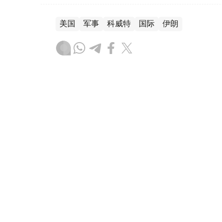
美国
军事
科威特
国际
伊朗
木合塔尔 木拉提
编译
13:41, 29 7月 2026
哈萨克斯坦狙击手以优异成绩
（
哈萨克国际通讯社讯
）哈萨克斯坦武装部
哈诺夫三级军士长从中华人民共和国军事学