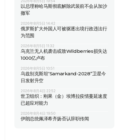
2026年8月5日 19:54
以总理称哈马斯彻底解除武装前不会从加沙
撤军
2026年8月5日 14:42
俄罗斯扩大外国人可被驱逐出境行政违法行
为范围
2026年8月5日 11:32
乌克兰无人机袭击或致Wildberries损失达
1000亿卢布
2026年8月5日 10:51
乌兹别克斯坦“Samarkand-2028”卫星今
日发射升空
2026年8月4日 22:52
世卫组织：刚果（金）埃博拉疫情蔓延速度
已超应对能力
2026年8月4日 19:50
伊朗总统佩泽希齐扬否认辞职传闻