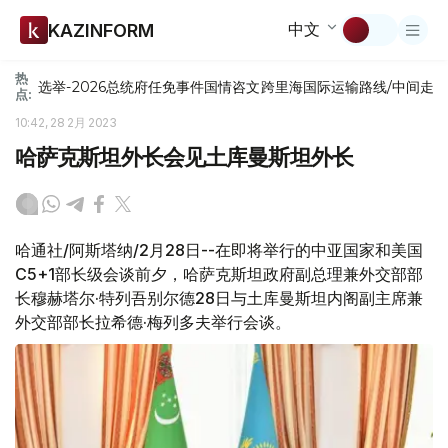
中文
KAZINFORM
热
选举-2026
总统府
任免
事件
国情咨文
跨里海国际运输路线/中间走
点:
10:42, 28 2月 2023
哈萨克斯坦外长会见土库曼斯坦外长
哈通社/阿斯塔纳/2月28日--在即将举行的中亚国家和美国
C5+1部长级会谈前夕，哈萨克斯坦政府副总理兼外交部部
长穆赫塔尔·特列吾别尔德28日与土库曼斯坦内阁副主席兼
外交部部长拉希德·梅列多夫举行会谈。