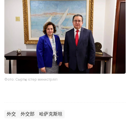
Фото: Сыртқы істер министрлігі
外交
外交部
哈萨克斯坦
木合塔尔 哈力木拉