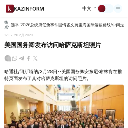
中文
KAZINFORM
热
选举-2026
总统府
任免
事件
国情咨文
跨里海国际运输路线/中间走
点:
12:32, 28 2月 2023
美国国务卿发布访问哈萨克斯坦照片
哈通社/阿斯塔纳/2月28日--美国国务卿安东尼·布林肯在推
特页面发布了其对哈萨克斯坦的访问照片。