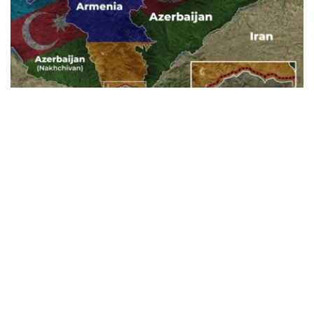
Фото: Baku.ws
亚美尼亚宪法法院称，此案将以书面形式审理。
亚美尼亚政府已将《亚美尼亚与美国在TRIPP项目框架下的
战略合作框架协议》提交宪法法院，以审查其合宪性。宪法
法院作出裁决后，该文件或将提交国民议会批准。
据悉，美国已为TRIPP项目的筹备阶段投资1.4亿美元。
美国
国际
亚美尼亚