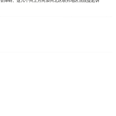
管障碍。这几个州上月向加州北区联邦地区法院提起诉
RIPP项目的法案