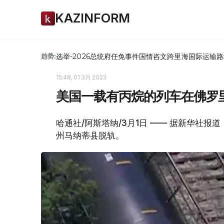
KAZINFORM
选举-2026
总统府
任免
事件
国情咨文
跨里海国际运输路
趋势:
15:48, 01 3月 2023
美国一载有丙烷的列车在佛罗
哈通社/阿斯塔纳/3月1日 —— 据新华社
州马纳蒂县脱轨。