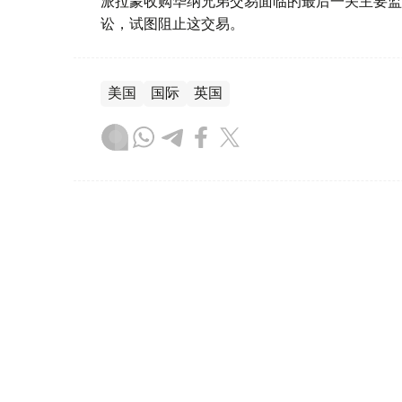
派拉蒙收购华纳兄弟交易面临的最后一关主要监
讼，试图阻止这交易。
美国
国际
英国
木合塔尔 哈力木拉
编译
19:47, 06 8月 2026
亚美尼亚宪法法院将审议有关T