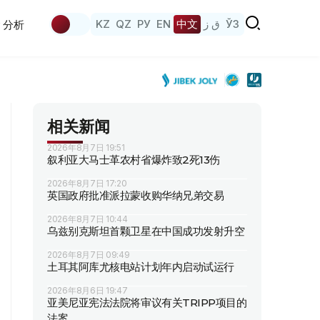
KZ
QZ
РУ
EN
中文
ق ز
ЎЗ
分析
相关新闻
2026年8月7日 19:51
叙利亚大马士革农村省爆炸致2死13伤
2026年8月7日 17:20
英国政府批准派拉蒙收购华纳兄弟交易
2026年8月7日 10:44
乌兹别克斯坦首颗卫星在中国成功发射升空
2026年8月7日 09:49
土耳其阿库尤核电站计划年内启动试运行
2026年8月6日 19:47
亚美尼亚宪法法院将审议有关TRIPP项目的
法案