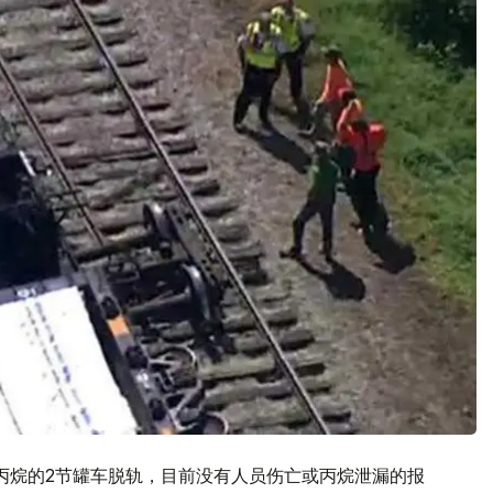
丙烷的2节罐车脱轨，目前没有人员伤亡或丙烷泄漏的报