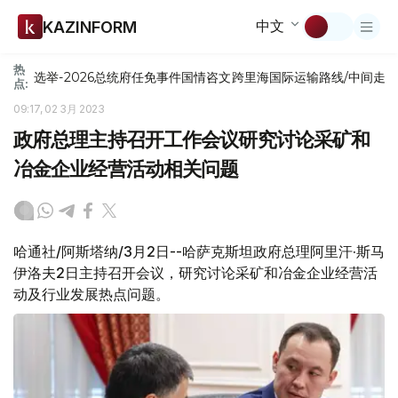
中文
KAZINFORM
热
选举-2026
总统府
任免
事件
国情咨文
跨里海国际运输路线/中间走
点:
09:17, 02 3月 2023
政府总理主持召开工作会议研究讨论采矿和
冶金企业经营活动相关问题
哈通社/阿斯塔纳/3月2日--哈萨克斯坦政府总理阿里汗·斯马
伊洛夫2日主持召开会议，研究讨论采矿和冶金企业经营活
动及行业发展热点问题。