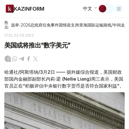
中文
KAZINFORM
热
选举-2026
总统府
任免
事件
国情咨文
跨里海国际运输路线/中间走
点:
17:52, 02 3月 2023
美国或将推出“数字美元”
哈通社/阿斯塔纳/3月2日 —— 据外媒综合报道，美国财政
部国内金融部副部长内莉·梁 (Nellie Liang)周三表示，美国
官员正在“积极评估中央银行数字货币是否符合国家利益”。