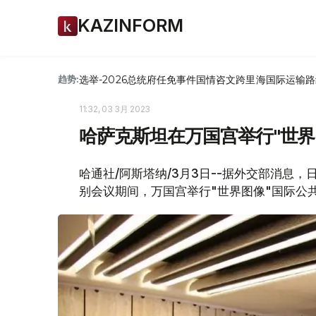
KAZINFORM
选举-2026
总统府
任免
事件
国情咨文
跨里海国际运输路
趋势:
11:32, 03 3月 2023
哈萨克斯坦在万国宫举行"世界
哈通社/阿斯塔纳/3月3日--据外交部消息
别会议期间，万国宫举行"世界图像"国际公