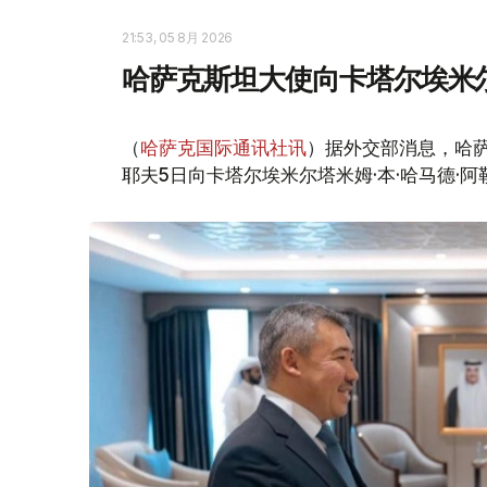
21:53, 05 8月 2026
哈萨克斯坦大使向卡塔尔埃米
（
哈萨克国际通讯社讯
）据外交部消息，哈
耶夫5日向卡塔尔埃米尔塔米姆·本·哈马德·