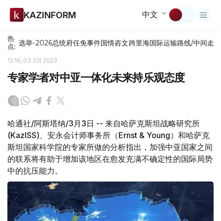
中文
KAZINFORM
热
选举-2026
总统府
任免
事件
国情咨文
跨里海国际运输路线/中间走
点:
12:16, 03 3月 2023
专家学者对中亚一体化未来持乐观态度
哈通社/阿斯塔纳/3月3日 -- 来自哈萨克斯坦战略研究所
(KazISS)、安永会计师事务所（Ernst & Young）和哈萨克
斯坦国家科学院的专家所做的分析指出，加强中亚国家之间
的联系将有助于增加该地区在愈发充满不确定性的国际局势
中的抗压能力。