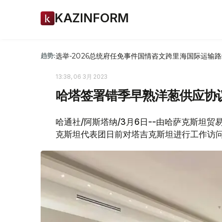
KAZINFORM
选举-2026
总统府
任免
事件
国情咨文
跨里海国际运输路
趋势:
13:38, 06 3月 2023
哈塔签署错季早熟洋葱供应协
哈通社/阿斯塔纳/3月6日--由哈萨克斯坦
克斯坦代表团日前对塔吉克斯坦进行工作访