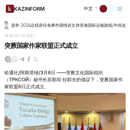
中文
KAZINFORM
热
选举-2026
总统府
任免
事件
国情咨文
跨里海国际运输路线/中间走
点:
18:46, 06 3月 2023
突厥国家作家联盟正式成立
哈通社/阿斯塔纳/3月6日 ——突厥文化国际组织
（ТҮРКСОЙ）秘书长苏勒坦·拉耶夫的倡议下，突厥国家作
家联盟6日正式成立。