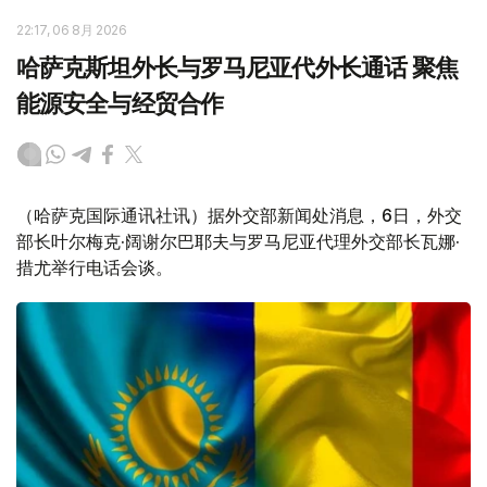
22:17, 06 8月 2026
哈萨克斯坦外长与罗马尼亚代外长通话 聚焦
能源安全与经贸合作
（哈萨克国际通讯社讯）据外交部新闻处消息，6日，外交
部长叶尔梅克·阔谢尔巴耶夫与罗马尼亚代理外交部长瓦娜·
措尤举行电话会谈。