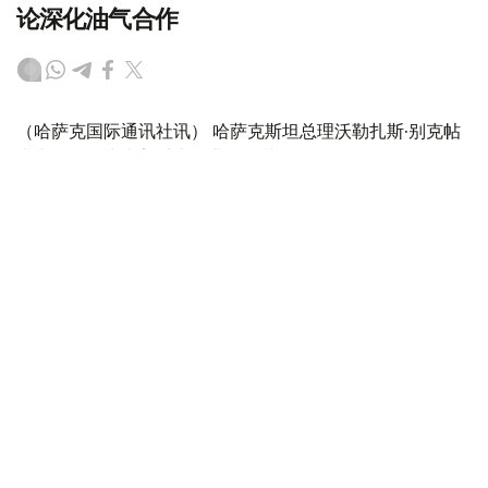
论深化油气合作
（哈萨克国际通讯社讯） 哈萨克斯坦总理沃勒扎斯·别克帖
诺夫会见埃克森美孚上游业务总裁丹·阿曼（Dan
Ammann），双方就油气领域合作、联合项目实施进展以
及进一步扩大投资合作前景等议题进行了讨论。