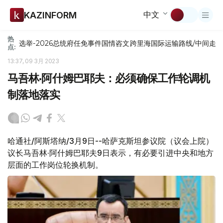
中文
KAZINFORM
热
选举-2026
总统府
任免
事件
国情咨文
跨里海国际运输路线/中间走
点:
13:37, 09 3月 2023
马吾林·阿什姆巴耶夫：必须确保工作轮调机
制落地落实
哈通社/阿斯塔纳/3月9日--哈萨克斯坦参议院（议会上院）
议长马吾林·阿什姆巴耶夫9日表示，有必要引进中央和地方
层面的工作岗位轮换机制。