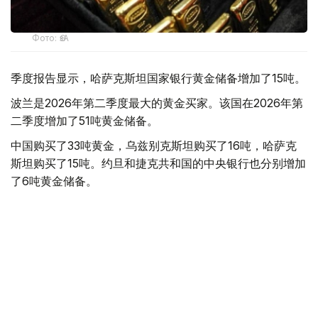
Фото: ӨзА
季度报告显示，哈萨克斯坦国家银行黄金储备增加了15吨。
波兰是2026年第二季度最大的黄金买家。该国在2026年第
二季度增加了51吨黄金储备。
中国购买了33吨黄金，乌兹别克斯坦购买了16吨，哈萨克
斯坦购买了15吨。约旦和捷克共和国的中央银行也分别增加
了6吨黄金储备。
全球各国央行在第二季度共购买了约289吨黄金，比2025年
同期增长了62%。去年同期，黄金购买量约为178吨。
世界黄金协会称，黄金需求的增长受到地缘政治不确定性、
本季度贵金属价格下跌，以及各国寻求国际储备多元化等因
素的影响。
根据该协会进行的一项调查，89%的央行行长预计未来一