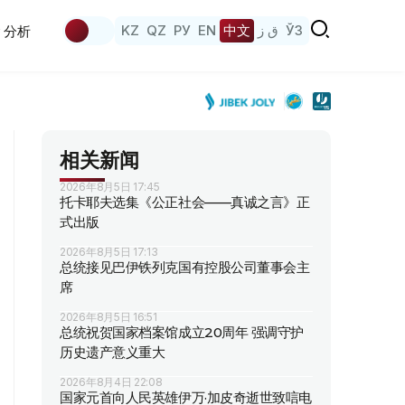
KZ
QZ
РУ
EN
中文
ق ز
ЎЗ
分析
相关新闻
2026年8月5日 17:45
托卡耶夫选集《公正社会——真诚之言》正
式出版
2026年8月5日 17:13
总统接见巴伊铁列克国有控股公司董事会主
席
2026年8月5日 16:51
总统祝贺国家档案馆成立20周年 强调守护
历史遗产意义重大
2026年8月4日 22:08
国家元首向人民英雄伊万·加皮奇逝世致唁电