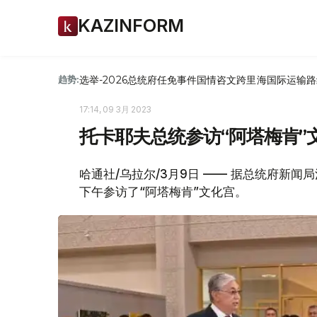
KAZINFORM
选举-2026
总统府
任免
事件
国情咨文
跨里海国际运输路
趋势:
17:14, 09 3月 2023
托卡耶夫总统参访“阿塔梅肯”
哈通社/乌拉尔/3月9日 —— 据总统府新
下午参访了“阿塔梅肯”文化宫。