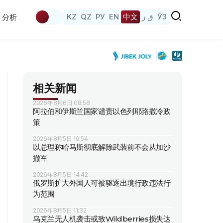
KZ
QZ
РУ
EN
中文
ق ز
ЎЗ
分析
相关新闻
2026年8月6日 08:58
阿拉伯和伊斯兰国家谴责以色列耶路撒冷政
策
2026年8月5日 19:54
以总理称哈马斯彻底解除武装前不会从加沙
撤军
2026年8月5日 14:42
俄罗斯扩大外国人可被驱逐出境行政违法行
为范围
2026年8月5日 11:32
乌克兰无人机袭击或致Wildberries损失达