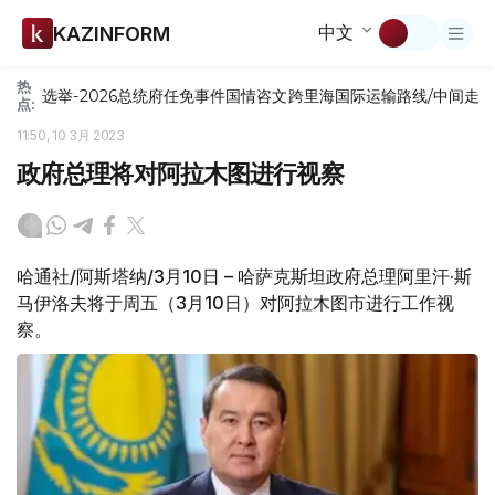
中文
KAZINFORM
热
选举-2026
总统府
任免
事件
国情咨文
跨里海国际运输路线/中间走
点:
11:50, 10 3月 2023
政府总理将对阿拉木图进行视察
哈通社/阿斯塔纳/3月10日 – 哈萨克斯坦政府总理阿里汗·斯
马伊洛夫将于周五（3月10日）对阿拉木图市进行工作视
察。