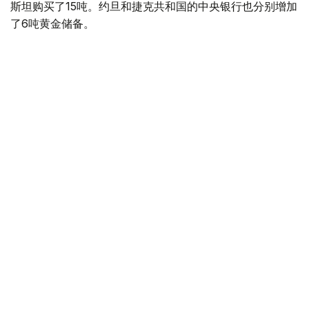
斯坦购买了15吨。约旦和捷克共和国的中央银行也分别增加
了6吨黄金储备。
全球各国央行在第二季度共购买了约289吨黄金，比2025年
同期增长了62%。去年同期，黄金购买量约为178吨。
世界黄金协会称，黄金需求的增长受到地缘政治不确定性、
本季度贵金属价格下跌，以及各国寻求国际储备多元化等因
素的影响。
根据该协会进行的一项调查，89%的央行行长预计未来一
年全球黄金储备量将会增加。45%的受访者表示，他们的
国家计划增加黄金储备。
黄金储备
哈萨克斯坦
经济
央行
金融
木合塔尔 哈力木拉
编译