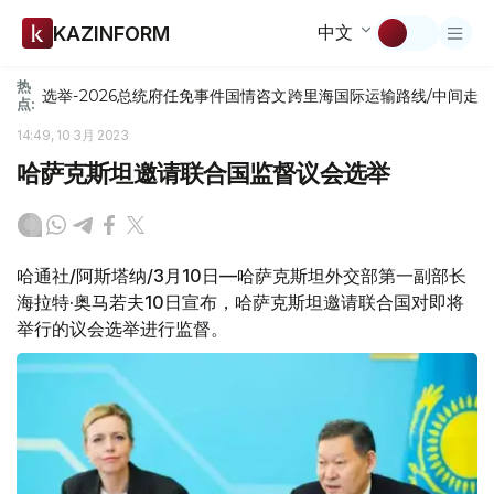
中文
KAZINFORM
热
选举-2026
总统府
任免
事件
国情咨文
跨里海国际运输路线/中间走
点:
14:49, 10 3月 2023
哈萨克斯坦邀请联合国监督议会选举
哈通社/阿斯塔纳/3月10日—哈萨克斯坦外交部第一副部长
海拉特·奥马若夫10日宣布，哈萨克斯坦邀请联合国对即将
举行的议会选举进行监督。