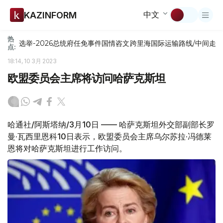
中文
KAZINFORM
热
选举-2026
总统府
任免
事件
国情咨文
跨里海国际运输路线/中间走
点:
18:14, 10 3月 2023
欧盟委员会主席将访问哈萨克斯坦
哈通社/阿斯塔纳/3月10日 —— 哈萨克斯坦外交部副部长罗
曼·瓦西里恩科10日表示，欧盟委员会主席乌尔苏拉·冯德莱
恩将对哈萨克斯坦进行工作访问。