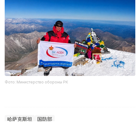
Фото: Министерство обороны РК
哈萨克斯坦
国防部
达娜 努尔巴克提