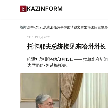
KAZINFORM
选举-2026
总统府
任免
事件
国情咨文
跨里海国际运输路
趋势:
21:14, 13 3月 2023
托卡耶夫总统接见东哈州州长
哈通社/阿斯塔纳/3月13日—— 据总统府
达尼亚勒•阿赫梅托夫。