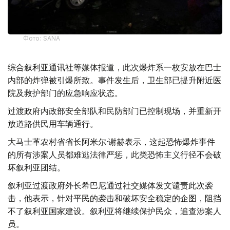
Фото: SANA
综合叙利亚通讯社等媒体报道，此次爆炸系一枚安放在巴士
内部的炸弹被引爆所致。事件发生后，卫生部已提升附近医
院及救护部门的应急响应状态。
过渡政府内政部安全部队和民防部门已控制现场，并重新开
放道路供民用车辆通行。
大马士革农村省省长阿米尔·谢赫表示，这起恐怖爆炸事件
的所有涉案人员都难逃法律严惩，此类恐怖主义行径不会破
坏叙利亚团结。
叙利亚过渡政府外长希巴尼通过社交媒体发文谴责此次袭
击，他表示，针对平民的袭击和破坏安全稳定的企图，阻挡
不了叙利亚国家建设。叙利亚将继续保护民众，追查涉案人
员。