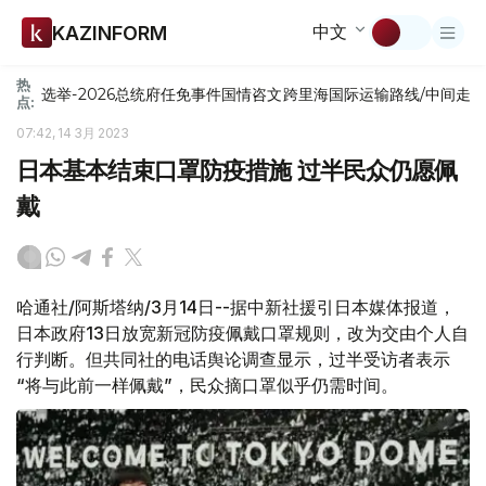
中文
KAZINFORM
热
选举-2026
总统府
任免
事件
国情咨文
跨里海国际运输路线/中间走
点:
07:42, 14 3月 2023
日本基本结束口罩防疫措施 过半民众仍愿佩
戴
哈通社/阿斯塔纳/3月14日--据中新社援引日本媒体报道，
日本政府13日放宽新冠防疫佩戴口罩规则，改为交由个人自
行判断。但共同社的电话舆论调查显示，过半受访者表示
“将与此前一样佩戴”，民众摘口罩似乎仍需时间。