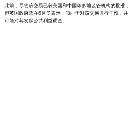
此前，尽管该交易已获美国和中国等多地监管机构的批准，
但英国政府曾在6月份表示，倾向于对该交易进行干预，并
可能对其发起公共利益调查。
政府指出，派拉蒙天舞首席执行官埃里森（David Ellison）
所提供的保证，已解决英国文化、媒体和体育大臣南迪
（Lisa Nandy）的担忧，这些保证将转化为具有法律约束
力的承诺。
政府指出，派拉蒙已同意，合并后集团在英国的有线电视和
点播服务将保留各自独立的编辑自主权。
政府补充称，派拉蒙旗下的英国“第五频道”（Channel 5）
新闻业务，在编辑权上将与CNN国际台（CNN
International）和哥伦比亚广播公司新闻台（CBS News）
保持独立。
派拉蒙对这一决定表示欢迎，称这为完成该交易的“重要里
程碑”。