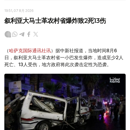
19:51, 07 8月 2026
叙利亚大马士革农村省爆炸致2死13伤
（
哈萨克国际通讯社讯
）据中新社报道，当地时间8月6
日，叙利亚大马士革农村省一小巴发生爆炸，造成至少2人
死亡、13人受伤，地方政府将此次袭击定性为恐袭。