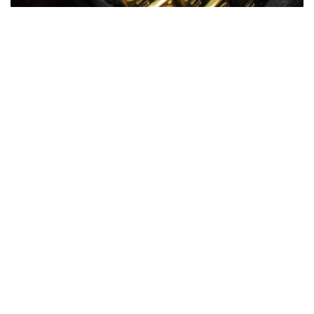
Фото: ӨзА
季度报告显示，哈萨克斯坦国家银行黄金储备增加了15吨。
波兰是2026年第二季度最大的黄金买家。该国在2026年第
二季度增加了51吨黄金储备。
中国购买了33吨黄金，乌兹别克斯坦购买了16吨，哈萨克
斯坦购买了15吨。约旦和捷克共和国的中央银行也分别增加
了6吨黄金储备。
全球各国央行在第二季度共购买了约289吨黄金，比2025年
同期增长了62%。去年同期，黄金购买量约为178吨。
世界黄金协会称，黄金需求的增长受到地缘政治不确定性、
本季度贵金属价格下跌，以及各国寻求国际储备多元化等因
素的影响。
根据该协会进行的一项调查，89%的央行行长预计未来一
年全球黄金储备量将会增加。45%的受访者表示，他们的