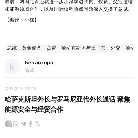
最后，两国元首还就进一步加深双边经贸、投资、交通运输
和能源领域合作，以及国际议程热点问题深入交换了意见。
【编译：小穆】
总统
黄金储备
贸易
哈萨克斯坦与土耳其
外交
哈萨
без автора
编译
22:17, 06 8月 2026
哈萨克斯坦外长与罗马尼亚代外长通话 聚焦
能源安全与经贸合作