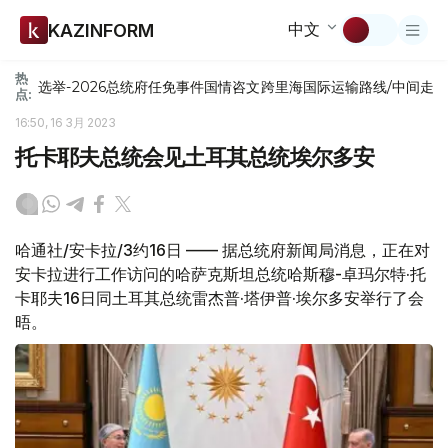
中文
KAZINFORM
热
选举-2026
总统府
任免
事件
国情咨文
跨里海国际运输路线/中间走
点:
16:50, 16 3月 2023
托卡耶夫总统会见土耳其总统埃尔多安
哈通社/安卡拉/3约16日 —— 据总统府新闻局消息，正在对
安卡拉进行工作访问的哈萨克斯坦总统哈斯穆-卓玛尔特·托
卡耶夫16日同土耳其总统雷杰普·塔伊普·埃尔多安举行了会
晤。