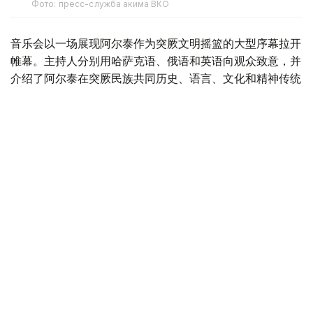
Фото: пресс-служба акима ВКО
音乐会以一场展现阿尔泰作为突厥文明摇篮的大型序幕拉开
帷幕。主持人分别用哈萨克语、俄语和英语向观众致意，并
介绍了阿尔泰在突厥民族共同历史、语言、文化和精神传统
形成过程中的重要地位。
东哈萨克斯坦州州长努热穆别特·萨赫塔汗诺夫在致辞中表
示，大阿尔泰是突厥世界重要的精神与历史中心之一。千百
年来，这里既是文明交汇之地，也是重要通道和精神力量之
源。如今，大阿尔泰再次承担起团结各国朋友和志同道合者
的历史使命。
他还援引哈萨克斯坦总统哈斯穆-卓玛尔特·托卡耶夫的话指
出，保护突厥国家共同的历史文化遗产，是对未来世代承担
的共同责任。
萨赫塔汗诺夫表示，新的宪法确立了爱国主义、历史传承、
尊重文化遗产以及对未来世代负责等共同价值观。经过多年
发展，该艺术节已成为一项具有国际影响力的文化活动，通