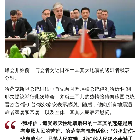
峰会开始前，与会者为近日在土耳其大地震的遇难者默哀一
分钟。
哈萨克斯坦总统讲话中首先向阿塞拜疆总统伊利哈姆·阿利
耶夫提议举行此次峰会，并就土耳其的热情接待向该国总统
雷杰普·塔伊普·埃尔多安表示感谢。随后，他向所有地震遇
难者家属和亲属，以及全体土耳其人民表示慰问。
-我相信，遭受毁灭性地震后果的土耳其的悲痛是所
有突厥人民的苦难。哈萨克有句老话说：“分担悲伤-
悲痛越少”。兄弟人民有难，我们的人民绝不会袖手