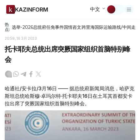
中文
KAZINFORM
热
选举-2026
总统府
任免
事件
国情咨文
跨里海国际运输路线/中间走
点:
20:59, 16 3月 2023
托卡耶夫总统出席突厥国家组织首脑特别峰
会
哈通社/安卡拉/3月16日 —— 据总统府新闻局消息，哈萨克
斯坦总统哈斯穆·卓玛尔特·托卡耶夫16日在土耳其首都安卡
拉出席了突厥国家组织首脑特别峰会。