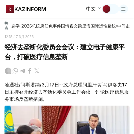
中文
KAZINFORM
热
选举-2026
总统府
任免
事件
国情咨文
跨里海国际运输路线/中间走
点:
12:18, 17 3月 2023
经济去垄断化委员会会议：建立电子健康平
台，打破医疗信息垄断
哈通社/阿斯塔纳/3月17日--政府总理阿里汗·斯马伊洛夫17
日主持召开经济去垄断化委员会工作会议，讨论医疗信息服
务市场反垄断措施。