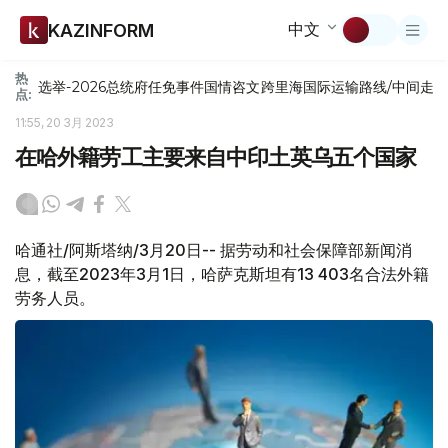
中文
KAZINFORM
热
选举-2026
总统府
任免
事件
国情咨文
跨里海国际运输路线/中间走
点:
11:55, 20 3月 2023
在哈外籍劳工主要来自中印土英乌五个国家
哈通社/阿斯塔纳/3月20日-- 据劳动和社会保障部新闻消
息，截至2023年3月1日，哈萨克斯坦有13 403名合法外籍
劳务人员。