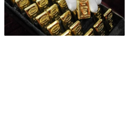
Фото: ӨзА
季度报告显示，哈萨克斯坦国家银行黄金储备增加了15吨。
波兰是2026年第二季度最大的黄金买家。该国在2026年第
二季度增加了51吨黄金储备。
中国购买了33吨黄金，乌兹别克斯坦购买了16吨，哈萨克
斯坦购买了15吨。约旦和捷克共和国的中央银行也分别增加
了6吨黄金储备。
全球各国央行在第二季度共购买了约289吨黄金，比2025年
同期增长了62%。去年同期，黄金购买量约为178吨。
世界黄金协会称，黄金需求的增长受到地缘政治不确定性、