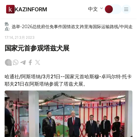
中文
KAZINFORM
热
选举-2026
总统府
任免
事件
国情咨文
跨里海国际运输路线/中间走
点:
17:14, 21 3月 2023
国家元首参观塔兹犬展
哈通社/阿斯塔纳/3月21日--国家元首哈斯穆-卓玛尔特·托卡
耶夫21日在阿斯塔纳参观了塔兹犬展。