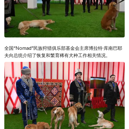
全国“Nomad”民族狩猎俱乐部基金会主席博拉特·库南巴耶
夫向总统介绍了恢复和繁育稀有犬种工作相关情况。