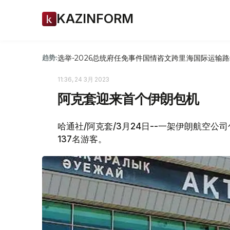
KAZINFORM
选举-2026
总统府
任免
事件
国情咨文
跨里海国际运输路
趋势:
11:36, 24 3月 2023
阿克套迎来首个伊朗包机
哈通社/阿克套/3月24日--一架伊朗航空
137名游客。