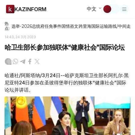
中文
KAZINFORM
热
选举-2026
总统府
任免
事件
国情咨文
跨里海国际运输路线/中间走
点:
14:43, 24 3月 2023
哈卫生部长参加独联体“健康社会”国际论坛
哈通社/阿斯塔纳/3月24日--哈萨克斯坦卫生部长阿扎尔·黑
尼亚特24日参加在圣彼得堡举行的独联体“健康社会”国际
论坛并讲话。