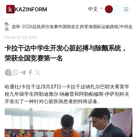
中文
KAZINFORM
热
选举-2026
总统府
任免
事件
国情咨文
跨里海国际运输路线/中间走
点:
09:49, 27 3月 2023
卡拉干达中学生开发心脏起搏与除颤系统，
荣获全国竞赛第一名
哈通社/卡拉干达/3月27日--卡拉干达纳扎尔巴耶夫菁英学
校九年级学生阿勒迪雅尔·纳赫普和阿勒帕穆斯·伊萨别科夫
开发出了一种针对心脏疾病患者的特殊设备。