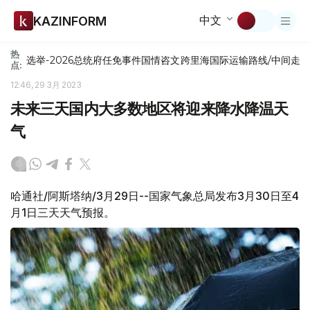
中文
KAZINFORM
热
选举-2026
总统府
任免
事件
国情咨文
跨里海国际运输路线/中间走
点:
12:46, 29 3月 2023
未来三天国内大多数地区将迎来降水降温天
气
哈通社/阿斯塔纳/3月29日--国家气象总局发布3月30日至4
月1日三天天气预报。