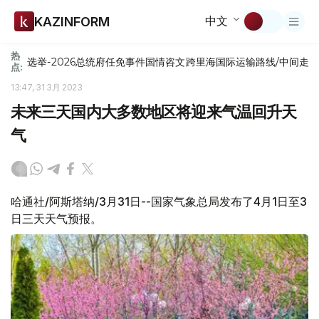
中文
KAZINFORM
热
选举-2026
总统府
任免
事件
国情咨文
跨里海国际运输路线/中间走
点:
13:47, 31 3月 2023
未来三天国内大多数地区将迎来气温回升天
气
哈通社/阿斯塔纳/3月31日--国家气象总局发布了4月1日至3
日三天天气预报。