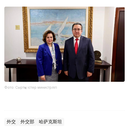
Фото: Сыртқы істер министрлігі
外交
外交部
哈萨克斯坦