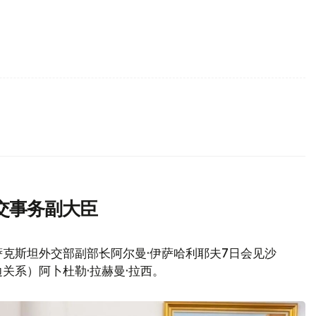
交事务副大臣
克斯坦外交部副部长阿尔曼·伊萨哈利耶夫7日会见沙
关系）阿卜杜勒·拉赫曼·拉西。